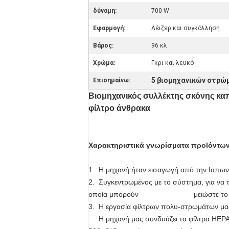
δύναμη:
700 W
Εφαρμογή:
Λέιζερ και συγκόλληση
Βάρος:
96 κλ
Χρώμα:
Γκρι και λευκό
5 βιομηχανικών στρώ
Επισημαίνω:
Βιομηχανικός συλλέκτης σκόνης κα
φίλτρο άνθρακα
Χαρακτηριστικά γνωρίσματα προϊόντων
1. Η μηχανή ήταν εισαγωγή από την Ιαπωνί
2. Συγκεντρωμένος με το σύστημα, για να τ
οποία μπορούν μειώστε το κ
3.
Η εργασία φίλτρων πολυ-στρωμάτων μαζί
Η μηχανή μας συνδυάζει τα φίλτρα HEPA κα