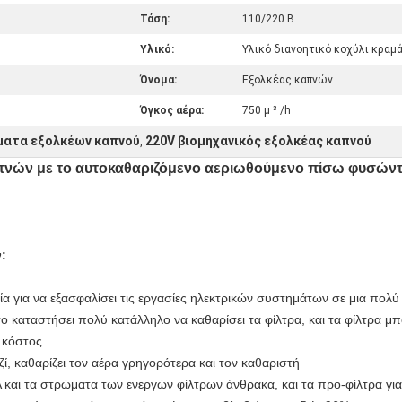
Τάση:
110/220 Β
Υλικό:
Υλικό διανοητικό κοχύλι κραμ
Όνομα:
Εξολκέας καπνών
Όγκος αέρα:
750 μ ³ /h
ματα εξολκέων καπνού
220V βιομηχανικός εξολκέας καπνού
,
πνών με το αυτοκαθαριζόμενο αεριωθούμενο πίσω φυσώντ
:
α για να εξασφαλίσει τις εργασίες ηλεκτρικών συστημάτων σε μια πολ
ο καταστήσει πολύ κατάλληλο να καθαρίσει τα φίλτρα, και τα φίλτρα μπ
όστος
, καθαρίζει τον αέρα γρηγορότερα και τον καθαριστή
ι τα στρώματα των ενεργών φίλτρων άνθρακα, και τα προ-φίλτρα για 