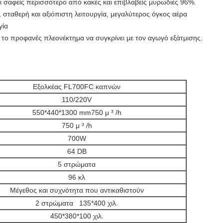
αφείς περισσότερο από κακές και επιβλαβείς μυρωδιές 96%.
 σταθερή και αξιόπιστη λειτουργία, μεγαλύτερος όγκος αέρα
γία
ο προφανές πλεονέκτημα να συγκρίνει με τον αγωγό εξάτμισης.
Εξολκέας FL700FC καπνών
110/220V
550*440*1300 mm750
μ ³ /h
750 μ ³ /h
700W
64 DB
5 στρώματα
96 κλ
Μέγεθος και συχνότητα που αντικαθιστούν
2 στρώματα 135*400 χιλ.
450*380*100 χιλ.