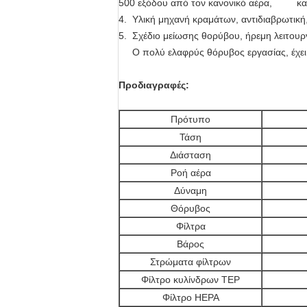
500 εξόδου από τον κανονικό αέρα, και σ
4. Υλική μηχανή κραμάτων, αντιδιαβρωτική,
5.
Σχέδιο μείωσης θορύβου, ήρεμη λειτουρ
Ο πολύ ελαφρύς θόρυβος εργασίας, έχει τ
Προδιαγραφές:
Πρότυπο
Τάση
Διάσταση
Ροή αέρα
Δύναμη
Θόρυβος
Φίλτρα
Βάρος
Στρώματα φίλτρων
Φίλτρο κυλίνδρων TEP
Φίλτρο HEPA