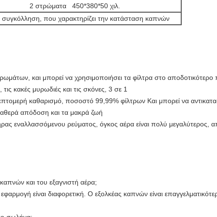
2 στρώματα
450*380*50 χιλ.
, συγκόλληση, που χαρακτηρίζει την κατάσταση καπνών
στρωμάτων, και μπορεί να χρησιμοποιήσει τα φίλτρα στο αποδοτικότερο
 τις κακές μυρωδιές και τις σκόνες, 3 σε 1
 λεπτομερή καθαρισμό, ποσοστό 99,99% φίλτρων Και μπορεί να αντικατ
αθερά απόδοση και τα μακρά ζωή
ρας εναλλασσόμενου ρεύματος, όγκος αέρα είναι πολύ μεγαλύτερος, α
 καπνών και του εξαγνιστή αέρα;
 η εφαρμογή είναι διαφορετική. Ο εξολκέας καπνών είναι επαγγελματικότ