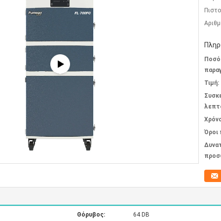
Πιστο
Αριθμ
Πληρ
Ποσό
παραγ
Τιμή:
Συσκ
λεπτ
Χρόν
Όροι
Δυνα
προσ
Θόρυβος:
64 DB