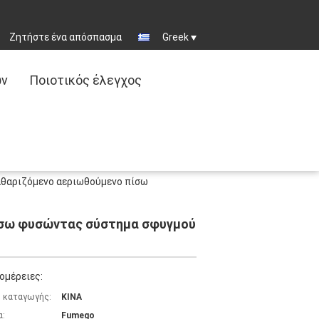
Ζητήστε ένα απόσπασμα
Greek
ων
Ποιοτικός έλεγχος
αθαριζόμενο αεριωθούμενο πίσω
πίσω φυσώντας σύστημα σφυγμού
ομέρειες:
 καταγωγής:
ΚΙΝΑ
α:
Fumego