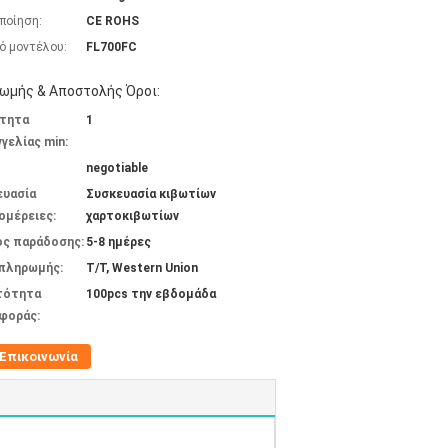
ποίηση:
CE ROHS
ό μοντέλου:
FL700FC
ωμής & Αποστολής Όροι:
τητα
1
γελίας min:
negotiable
ευασία
Συσκευασία κιβωτίων
ομέρειες:
χαρτοκιβωτίων
ος παράδοσης:
5-8 ημέρες
 πληρωμής:
T/T, Western Union
τότητα
100pcs την εβδομάδα
φοράς:
Επικοινωνία