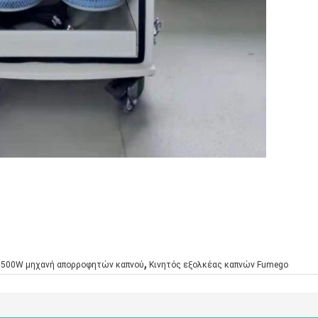
,
5500W μηχανή απορροφητών καπνού
Κινητός εξολκέας καπνών Fumego