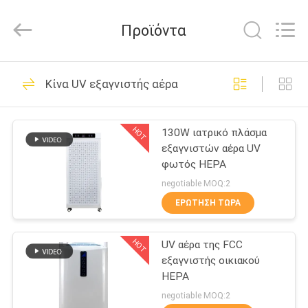
Technology
Co.,
Ltd.
Προϊόντα
All
Rights
Reserved.
Developed
by
ΣΠΊΤΙ
34
ECER
Κίνα UV εξαγνιστής αέρα
Κινητός εξολκέας
ΠΡΟΪΌΝΤΑ
καπνών
HOT
130W ιατρικό πλάσμα
εξαγνιστών αέρα UV
ΠΕΡΊΠΟΥ
φωτός HEPA
ΕΜΕΊΣ
negotiable MOQ:2
ΕΡΏΤΗΣΗ ΤΏΡΑ
35
ΓΎΡΟΣ
Εξολκέας καπνών
HOT
UV αέρα της FCC
ΕΡΓΟΣΤΑΣΊΩΝ
εξαγνιστής οικιακού
λέιζερ
HEPA
ΠΟΙΟΤΙΚΌΣ
negotiable MOQ:2