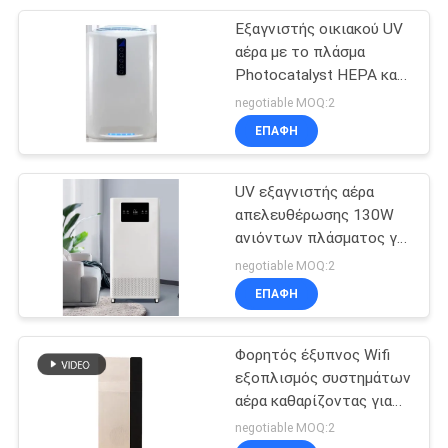
Εξαγνιστής οικιακού UV
19
αέρα με το πλάσμα
Explosionproof
Photocatalyst HEPA και
ενεργό φίλτρο άνθρακα
negotiable MOQ:2
συλλέκτης σκόνης
για το δωμάτιο 60
ΕΠΑΦΉ
τετρ.μέτρων
UV εξαγνιστής αέρα
απελευθέρωσης 130W
ανιόντων πλάσματος για
12
το σπίτι
negotiable MOQ:2
Συλλέκτης σκόνης
ΕΠΑΦΉ
αναρρόφησης
Φορητός έξυπνος Wifi
εξοπλισμός συστημάτων
αέρα καθαρίζοντας για
την εμπορική περιοχή
negotiable MOQ:2
τάξεων γραφείων