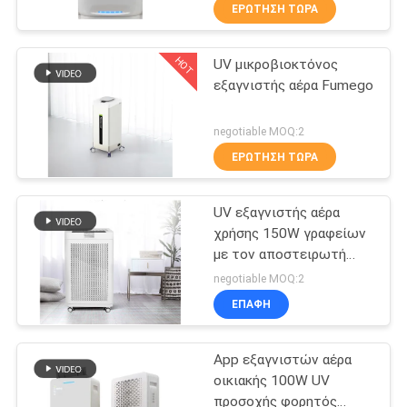
ΈΛΕΓΧΟΣ
ΕΡΏΤΗΣΗ ΤΏΡΑ
HOT
UV μικροβιοκτόνος
ΜΑΣ
31
εξαγνιστής αέρα Fumego
ΕΛΆΤΕ
Εξολκέας καπνών
ΣΕ
negotiable MOQ:2
ύλης
ΕΠΑΦΉ
ΕΡΏΤΗΣΗ ΤΏΡΑ
συγκολλήσεως
ΜΕ
UV εξαγνιστής αέρα
χρήσης 150W γραφείων
ΖΗΤΉΣΤΕ
με τον αποστειρωτή
21
πλάσματος
ΈΝΑ
negotiable MOQ:2
Εξολκέας
ΕΠΑΦΉ
ΑΠΌΣΠΑΣΜΑ
εργαστηριακών
App εξαγνιστών αέρα
SITEMAP
καπνών
οικιακής 100W UV
προσοχής φορητός