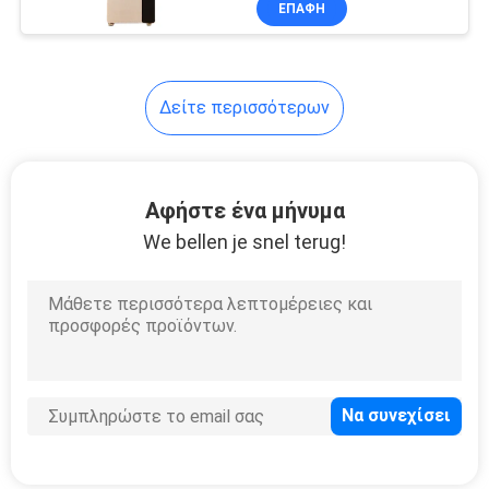
ΕΠΑΦΉ
12
Κενός εξολκέας
καπνών
Δείτε περισσότερων
Αφήστε ένα μήνυμα
We bellen je snel terug!
17
UV εξαγνιστής
αέρα
10