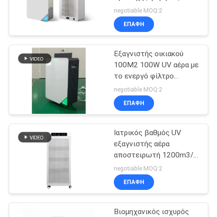
μακρινός έλεγχος
PRIVACY
negotiable MOQ:2
ΕΠΑΦΉ
POLICY
6
Οδοντική μονάδα
Εξαγνιστής οικιακού
100M2 100W UV αέρα με
αναρρόφησης
το ενεργό φίλτρο
άνθρακα
αερολύματος
negotiable MOQ:2
ΕΠΑΦΉ
Ιατρικός βαθμός UV
23
εξαγνιστής αέρα
Εξολκέας καπνών
αποστειρωτή 1200m3/h
για το σχολείο
negotiable MOQ:2
κομμωτηρίων
ΕΠΑΦΉ
Βιομηχανικός ισχυρός