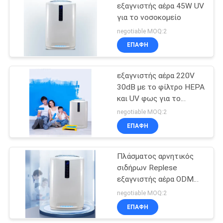
εξαγνιστής αέρα 45W UV
για το νοσοκομείο
23
negotiable MOQ:2
Εξολκέας καπνών
ΕΠΑΦΉ
σαλονιών καρφιών
εξαγνιστής αέρα 220V
30dB με το φίλτρο HEPA
και UV φως για το
δωμάτιο
negotiable MOQ:2
ΕΠΑΦΉ
18
Εξολκέας καπνών
Πλάσματος αρνητικός
σιδήρων Replese
HEPA
εξαγνιστής αέρα ODM
UV χαμηλού θορύβου
negotiable MOQ:2
ΕΠΑΦΉ