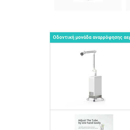
Οδοντική μονάδα αναρρόφησης α