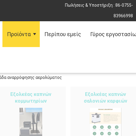
Πωλήσεις & Υποστήριξη :
86-0755-
83966998
Προϊόντα
Περίπου εμείς
Γύρος εργοστασί
άδα αναρρόφησης αερολύματος
Εξολκέας καπνών
Εξολκέας καπνών
κομμωτηρίων
σαλονιών καρφιών