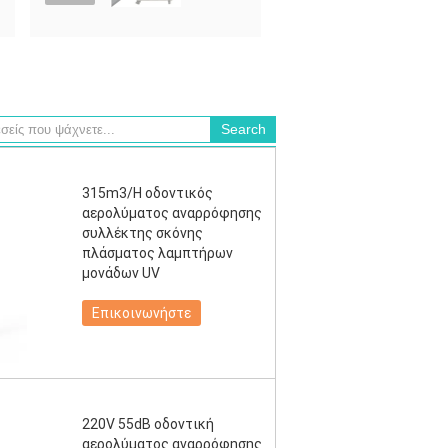
315m3/H οδοντικός
αερολύματος αναρρόφησης
συλλέκτης σκόνης
πλάσματος λαμπτήρων
μονάδων UV
Επικοινωνήστε
220V 55dB οδοντική
αερολύματος αναρρόφησης