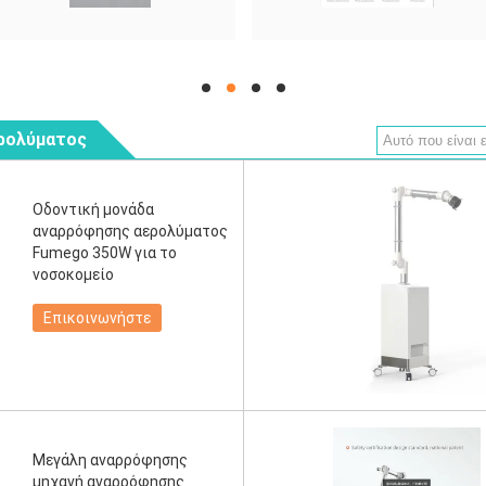
hd
hd
hd
hd
ερολύματος
Οδοντική μονάδα
αναρρόφησης αερολύματος
Fumego 350W για το
νοσοκομείο
Επικοινωνήστε
Μεγάλη αναρρόφησης
μηχανή αναρρόφησης