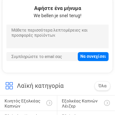
ΈΛΕΓΧΟΣ
Αφήστε ένα μήνυμα
We bellen je snel terug!
ΜΑΣ
ΕΛΆΤΕ
ΣΕ
ΕΠΑΦΉ
ΜΕ
ΖΗΤΉΣΤΕ
ΈΝΑ
Λαϊκή κατηγορία
Όλα
ΑΠΌΣΠΑΣΜΑ
Κινητός Εξολκέας 
Εξολκέας Καπνών 
SITEMAP
Καπνών
Λέιζερ