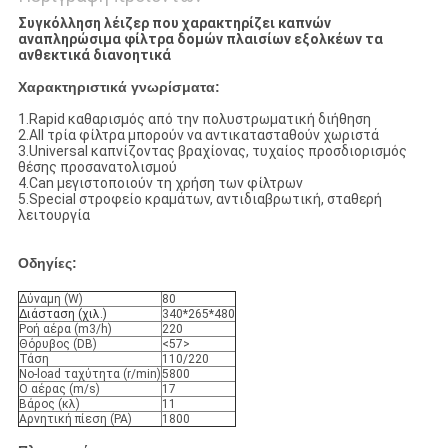
Συγκόλληση λέιζερ που χαρακτηρίζει καπνών
αναπληρώσιμα φίλτρα δομών πλαισίων εξολκέων τα
ανθεκτικά διανοητικά
Χαρακτηριστικά γνωρίσματα:
1.Rapid καθαρισμός από την πολυστρωματική διήθηση
2.All τρία φίλτρα μπορούν να αντικατασταθούν χωριστά
3.Universal καπνίζοντας βραχίονας, τυχαίος προσδιορισμός
θέσης προσανατολισμού
4.Can μεγιστοποιούν τη χρήση των φίλτρων
5.Special στροφείο κραμάτων, αντιδιαβρωτική, σταθερή
λειτουργία
Οδηγίες:
Δύναμη (W)
80
Διάσταση (χιλ.)
340*265*480
Ροή αέρα (m3/h)
220
Θόρυβος (DB)
<57>
Τάση
110/220
No-load ταχύτητα (r/min)
5800
Ο αέρας (m/s)
17
Βάρος (κλ)
11
Αρνητική πίεση (PA)
1800