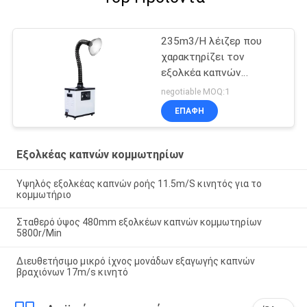
235m3/H λέιζερ που
χαρακτηρίζει τον
εξολκέα καπνών
χάραξης
negotiable MOQ:1
ΕΠΑΦΉ
Εξολκέας καπνών κομμωτηρίων
Υψηλός εξολκέας καπνών ροής 11.5m/S κινητός για το
κομμωτήριο
Σταθερό ύψος 480mm εξολκέων καπνών κομμωτηρίων
5800r/Min
Διευθετήσιμο μικρό ίχνος μονάδων εξαγωγής καπνών
βραχιόνων 17m/s κινητό