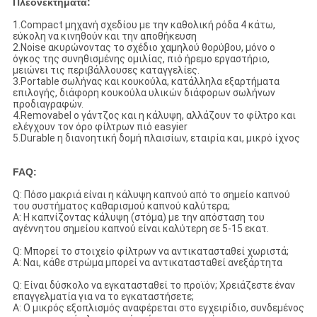
Πλεονεκτήματα:
1.Compact μηχανή σχεδίου με την καθολική ρόδα 4 κάτω,
εύκολη να κινηθούν και την αποθήκευση
2.Noise ακυρώνοντας το σχέδιο χαμηλού θορύβου, μόνο ο
όγκος της συνηθισμένης ομιλίας, πιό ήρεμο εργαστήριο,
μειώνει τις περιβάλλουσες καταγγελίες.
3.Portable σωλήνας και κουκούλα, κατάλληλα εξαρτήματα
επιλογής, διάφορη κουκούλα υλικών διάφορων σωλήνων
προδιαγραφών.
4.Removabel ο γάντζος και η κάλυψη, αλλάζουν το φίλτρο και
ελέγχουν τον όρο φίλτρων πιό easyier
5.Durable η διανοητική δομή πλαισίων, εταιρία και, μικρό ίχνος
FAQ:
Q: Πόσο μακριά είναι η κάλυψη καπνού από το σημείο καπνού
του συστήματος καθαρισμού καπνού καλύτερα;
Α: Η καπνίζοντας κάλυψη (στόμα) με την απόσταση του
αγέννητου σημείου καπνού είναι καλύτερη σε 5-15 εκατ.
Q: Μπορεί το στοιχείο φίλτρων να αντικατασταθεί χωριστά;
Α: Ναι, κάθε στρώμα μπορεί να αντικατασταθεί ανεξάρτητα
Q: Είναι δύσκολο να εγκατασταθεί το προϊόν; Χρειάζεστε έναν
επαγγελματία για να το εγκαταστήσετε;
Α: Ο μικρός εξοπλισμός αναφέρεται στο εγχειρίδιο, συνδεμένος