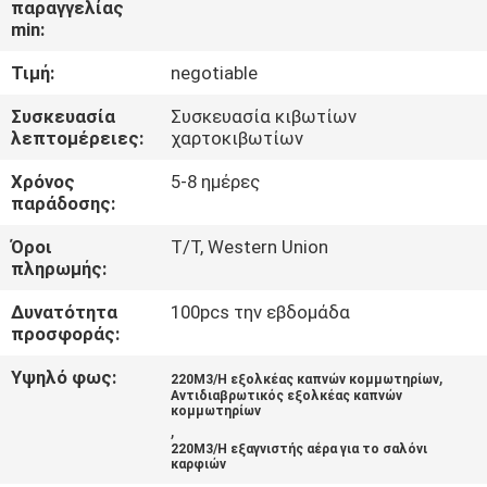
παραγγελίας
ΈΛΕΓΧΟΣ
min:
Τιμή:
negotiable
ΜΑΣ
ΕΛΆΤΕ
Συσκευασία
Συσκευασία κιβωτίων
λεπτομέρειες:
χαρτοκιβωτίων
ΣΕ
Χρόνος
5-8 ημέρες
ΕΠΑΦΉ
παράδοσης:
ΜΕ
Όροι
T/T, Western Union
πληρωμής:
ΖΗΤΉΣΤΕ
Δυνατότητα
100pcs την εβδομάδα
ΈΝΑ
προσφοράς:
ΑΠΌΣΠΑΣΜΑ
Υψηλό φως:
,
220M3/H εξολκέας καπνών κομμωτηρίων
Αντιδιαβρωτικός εξολκέας καπνών
κομμωτηρίων
,
SITEMAP
220M3/H εξαγνιστής αέρα για το σαλόνι
καρφιών