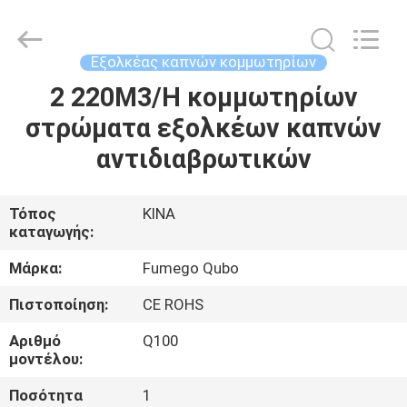
Technology
Co.,
Ltd.
All
Rights
Εξολκέας καπνών κομμωτηρίων
Reserved.
Developed
by
2 220M3/H κομμωτηρίων
ΣΠΊΤΙ
ECER
στρώματα εξολκέων καπνών
ΠΡΟΪΌΝΤΑ
αντιδιαβρωτικών
ΠΕΡΊΠΟΥ
Τόπος
ΚΙΝΑ
καταγωγής:
ΕΜΕΊΣ
Μάρκα:
Fumego Qubo
ΓΎΡΟΣ
Πιστοποίηση:
CE ROHS
ΕΡΓΟΣΤΑΣΊΩΝ
Αριθμό
Q100
μοντέλου:
ΠΟΙΟΤΙΚΌΣ
Ποσότητα
1