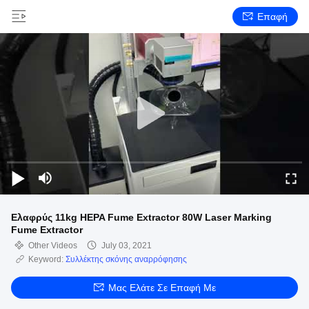
Επαφή
Ελαφρύς 11kg HEPA Fume Extractor 80W Laser Marking
Fume Extractor
Other Videos
July 03, 2021
Keyword:
Συλλέκτης σκόνης αναρρόφησης
Μας Ελάτε Σε Επαφή Με